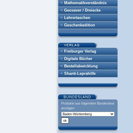
Mathematikverständnis
Geosaver / Dreiecke
Lehrertaschen
Geschenkedition
Freiburger Verlag
Digitale Bücher
Bestellabwicklung
Shanti-Leprahilfe
Produkte aus folgendem Bundesland
anzeigen: