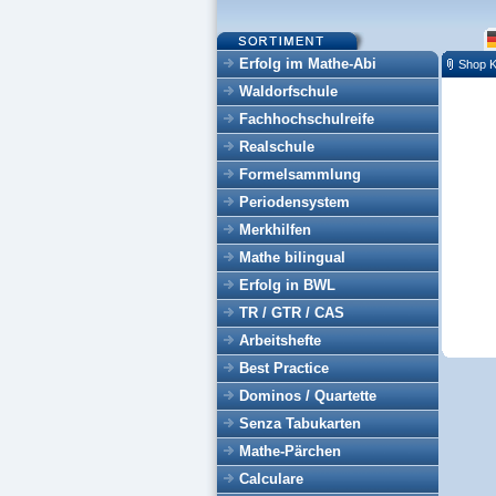
Erfolg im Mathe-Abi
Shop K
Waldorfschule
Fachhochschulreife
Realschule
Formelsammlung
Periodensystem
Merkhilfen
Mathe bilingual
Erfolg in BWL
TR / GTR / CAS
Arbeitshefte
Best Practice
Dominos / Quartette
Senza Tabukarten
Mathe-Pärchen
Calculare