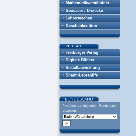
Mathematikverständnis
Geosaver / Dreiecke
Lehrertaschen
Geschenkedition
Freiburger Verlag
Digitale Bücher
Bestellabwicklung
Shanti-Leprahilfe
Produkte aus folgendem Bundesland
anzeigen: