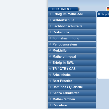
Erfolg im Mathe-Abi
Shop K
Waldorfschule
Fachhochschulreife
Realschule
Formelsammlung
Periodensystem
Merkhilfen
Mathe bilingual
Erfolg in BWL
TR / GTR / CAS
Arbeitshefte
Best Practice
Dominos / Quartette
Senza Tabukarten
Mathe-Pärchen
Calculare