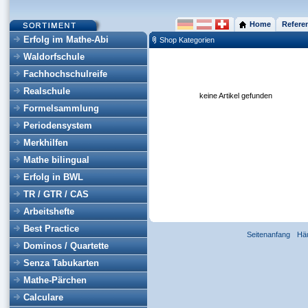
Home
Refere
Erfolg im Mathe-Abi
Shop Kategorien
Waldorfschule
Fachhochschulreife
Realschule
keine Artikel gefunden
Formelsammlung
Periodensystem
Merkhilfen
Mathe bilingual
Erfolg in BWL
TR / GTR / CAS
Arbeitshefte
Best Practice
Seitenanfang
Hä
Dominos / Quartette
Senza Tabukarten
Mathe-Pärchen
Calculare