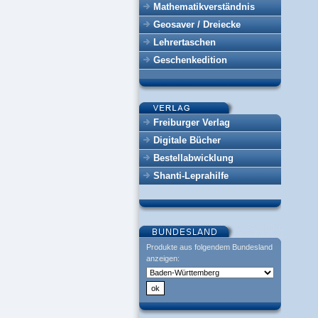
Mathematikverständnis
Geosaver / Dreiecke
Lehrertaschen
Geschenkedition
Freiburger Verlag
Digitale Bücher
Bestellabwicklung
Shanti-Leprahilfe
Produkte aus folgendem Bundesland
anzeigen: