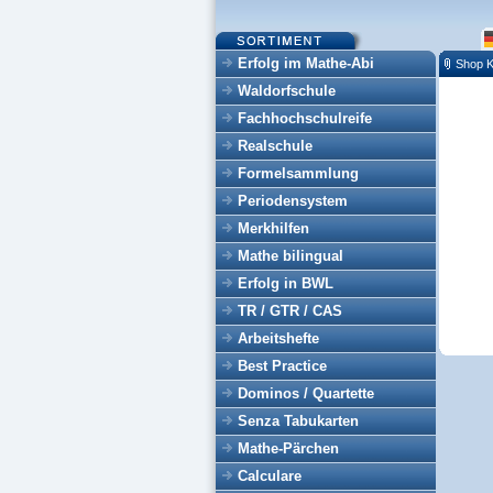
Erfolg im Mathe-Abi
Shop K
Waldorfschule
Fachhochschulreife
Realschule
Formelsammlung
Periodensystem
Merkhilfen
Mathe bilingual
Erfolg in BWL
TR / GTR / CAS
Arbeitshefte
Best Practice
Dominos / Quartette
Senza Tabukarten
Mathe-Pärchen
Calculare