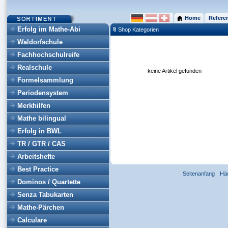
Home
Refere
Erfolg im Mathe-Abi
Shop Kategorien
Waldorfschule
Fachhochschulreife
Realschule
keine Artikel gefunden
Formelsammlung
Periodensystem
Merkhilfen
Mathe bilingual
Erfolg in BWL
TR / GTR / CAS
Arbeitshefte
Best Practice
Seitenanfang
Hä
Dominos / Quartette
Senza Tabukarten
Mathe-Pärchen
Calculare