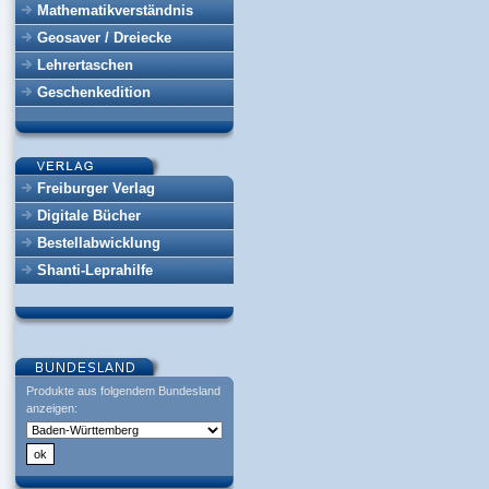
Mathematikverständnis
Geosaver / Dreiecke
Lehrertaschen
Geschenkedition
Freiburger Verlag
Digitale Bücher
Bestellabwicklung
Shanti-Leprahilfe
Produkte aus folgendem Bundesland
anzeigen: