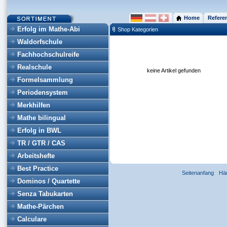
Home
Refere
Erfolg im Mathe-Abi
Shop Kategorien
Waldorfschule
Fachhochschulreife
Realschule
keine Artikel gefunden
Formelsammlung
Periodensystem
Merkhilfen
Mathe bilingual
Erfolg in BWL
TR / GTR / CAS
Arbeitshefte
Best Practice
Seitenanfang
Hä
Dominos / Quartette
Senza Tabukarten
Mathe-Pärchen
Calculare