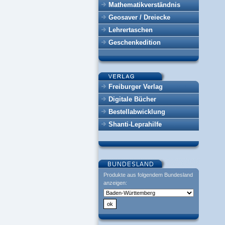
Mathematikverständnis
Geosaver / Dreiecke
Lehrertaschen
Geschenkedition
Freiburger Verlag
Digitale Bücher
Bestellabwicklung
Shanti-Leprahilfe
Produkte aus folgendem Bundesland
anzeigen: