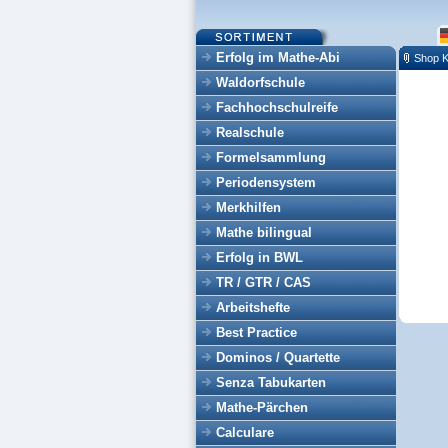
Erfolg im Mathe-Abi
Shop K
Waldorfschule
Fachhochschulreife
Realschule
Formelsammlung
Periodensystem
Merkhilfen
Mathe bilingual
Erfolg in BWL
TR / GTR / CAS
Arbeitshefte
Best Practice
Dominos / Quartette
Senza Tabukarten
Mathe-Pärchen
Calculare