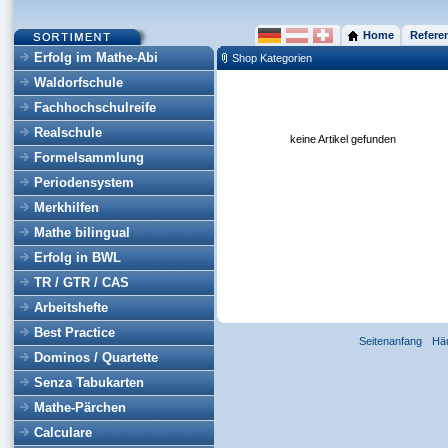
Home
Refere
Erfolg im Mathe-Abi
Shop Kategorien
Waldorfschule
Fachhochschulreife
Realschule
keine Artikel gefunden
Formelsammlung
Periodensystem
Merkhilfen
Mathe bilingual
Erfolg in BWL
TR / GTR / CAS
Arbeitshefte
Best Practice
Seitenanfang
Hä
Dominos / Quartette
Senza Tabukarten
Mathe-Pärchen
Calculare