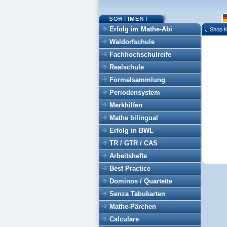
Erfolg im Mathe-Abi
Shop K
Waldorfschule
Fachhochschulreife
Realschule
Formelsammlung
Periodensystem
Merkhilfen
Mathe bilingual
Erfolg in BWL
TR / GTR / CAS
Arbeitshefte
Best Practice
Dominos / Quartette
Senza Tabukarten
Mathe-Pärchen
Calculare