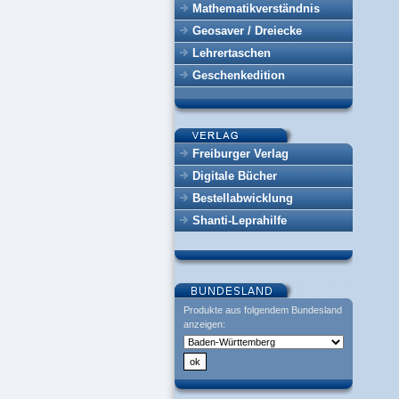
Mathematikverständnis
Geosaver / Dreiecke
Lehrertaschen
Geschenkedition
Freiburger Verlag
Digitale Bücher
Bestellabwicklung
Shanti-Leprahilfe
Produkte aus folgendem Bundesland
anzeigen: