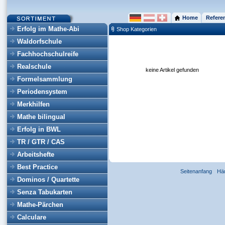
Home
Refere
Erfolg im Mathe-Abi
Shop Kategorien
Waldorfschule
Fachhochschulreife
Realschule
keine Artikel gefunden
Formelsammlung
Periodensystem
Merkhilfen
Mathe bilingual
Erfolg in BWL
TR / GTR / CAS
Arbeitshefte
Best Practice
Seitenanfang
Hä
Dominos / Quartette
Senza Tabukarten
Mathe-Pärchen
Calculare