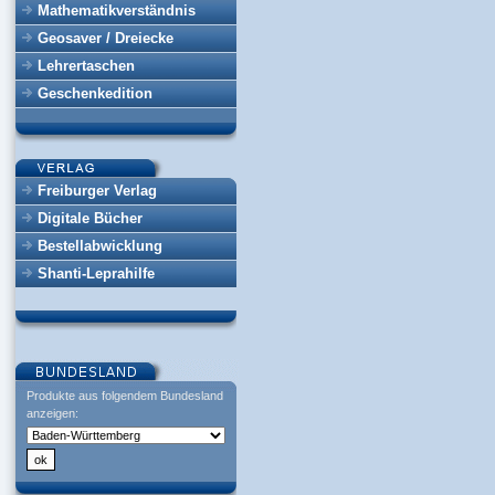
Mathematikverständnis
Geosaver / Dreiecke
Lehrertaschen
Geschenkedition
Freiburger Verlag
Digitale Bücher
Bestellabwicklung
Shanti-Leprahilfe
Produkte aus folgendem Bundesland
anzeigen: