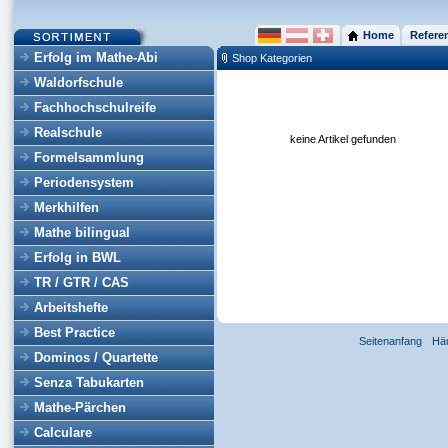
Home
Refere
Erfolg im Mathe-Abi
Shop Kategorien
Waldorfschule
Fachhochschulreife
Realschule
keine Artikel gefunden
Formelsammlung
Periodensystem
Merkhilfen
Mathe bilingual
Erfolg in BWL
TR / GTR / CAS
Arbeitshefte
Best Practice
Seitenanfang
Hä
Dominos / Quartette
Senza Tabukarten
Mathe-Pärchen
Calculare