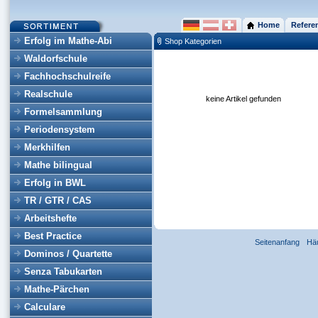
Home
Refere
Erfolg im Mathe-Abi
Shop Kategorien
Waldorfschule
Fachhochschulreife
Realschule
keine Artikel gefunden
Formelsammlung
Periodensystem
Merkhilfen
Mathe bilingual
Erfolg in BWL
TR / GTR / CAS
Arbeitshefte
Best Practice
Seitenanfang
Hä
Dominos / Quartette
Senza Tabukarten
Mathe-Pärchen
Calculare