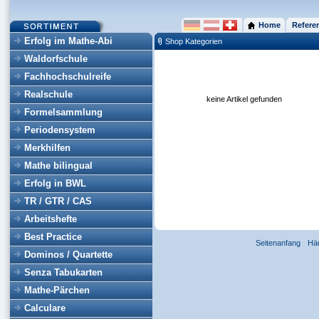
Home
Refere
Erfolg im Mathe-Abi
Shop Kategorien
Waldorfschule
Fachhochschulreife
Realschule
keine Artikel gefunden
Formelsammlung
Periodensystem
Merkhilfen
Mathe bilingual
Erfolg in BWL
TR / GTR / CAS
Arbeitshefte
Best Practice
Seitenanfang
Hä
Dominos / Quartette
Senza Tabukarten
Mathe-Pärchen
Calculare