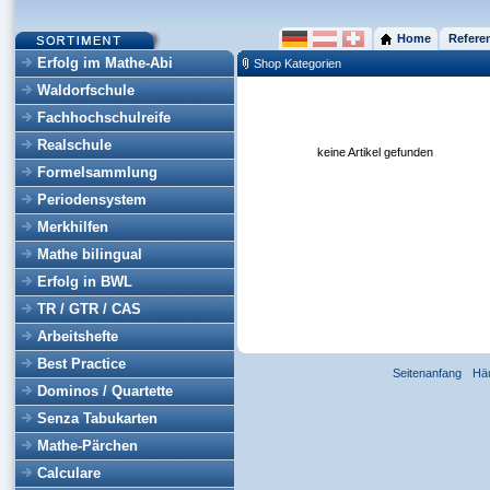
Home
Refere
Erfolg im Mathe-Abi
Shop Kategorien
Waldorfschule
Fachhochschulreife
Realschule
keine Artikel gefunden
Formelsammlung
Periodensystem
Merkhilfen
Mathe bilingual
Erfolg in BWL
TR / GTR / CAS
Arbeitshefte
Best Practice
Seitenanfang
Hä
Dominos / Quartette
Senza Tabukarten
Mathe-Pärchen
Calculare