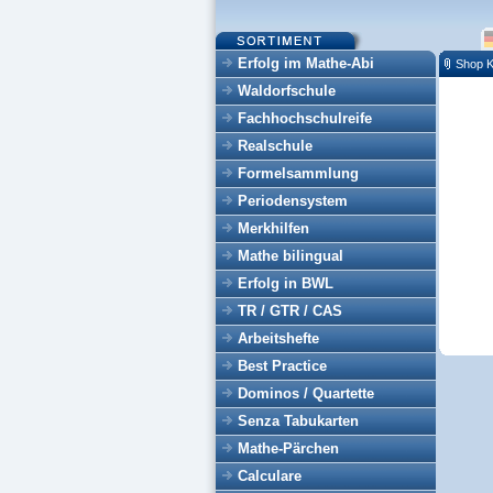
Erfolg im Mathe-Abi
Shop K
Waldorfschule
Fachhochschulreife
Realschule
Formelsammlung
Periodensystem
Merkhilfen
Mathe bilingual
Erfolg in BWL
TR / GTR / CAS
Arbeitshefte
Best Practice
Dominos / Quartette
Senza Tabukarten
Mathe-Pärchen
Calculare