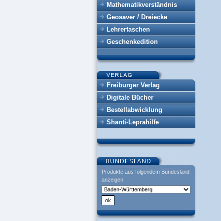
Mathematikverständnis
Geosaver / Dreiecke
Lehrertaschen
Geschenkedition
Freiburger Verlag
Digitale Bücher
Bestellabwicklung
Shanti-Leprahilfe
Produkte aus folgendem Bundesland
anzeigen: