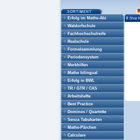
Erfolg im Mathe-Abi
Shop K
Waldorfschule
Fachhochschulreife
Realschule
Formelsammlung
Periodensystem
Merkhilfen
Mathe bilingual
Erfolg in BWL
TR / GTR / CAS
Arbeitshefte
Best Practice
Dominos / Quartette
Senza Tabukarten
Mathe-Pärchen
Calculare