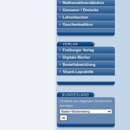
Mathematikverständnis
Geosaver / Dreiecke
Lehrertaschen
Geschenkedition
Freiburger Verlag
Digitale Bücher
Bestellabwicklung
Shanti-Leprahilfe
Produkte aus folgendem Bundesland
anzeigen: