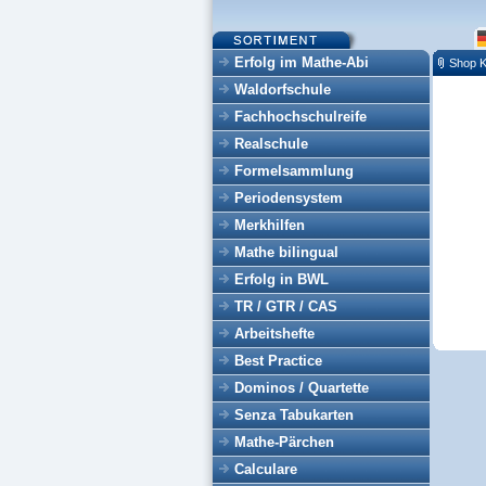
Erfolg im Mathe-Abi
Shop K
Waldorfschule
Fachhochschulreife
Realschule
Formelsammlung
Periodensystem
Merkhilfen
Mathe bilingual
Erfolg in BWL
TR / GTR / CAS
Arbeitshefte
Best Practice
Dominos / Quartette
Senza Tabukarten
Mathe-Pärchen
Calculare