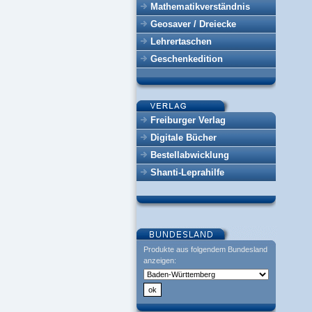
Mathematikverständnis
Geosaver / Dreiecke
Lehrertaschen
Geschenkedition
Freiburger Verlag
Digitale Bücher
Bestellabwicklung
Shanti-Leprahilfe
Produkte aus folgendem Bundesland
anzeigen: