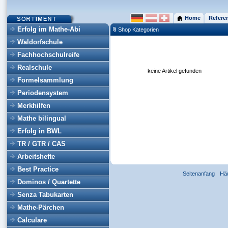
Home
Refere
Erfolg im Mathe-Abi
Shop Kategorien
Waldorfschule
Fachhochschulreife
Realschule
keine Artikel gefunden
Formelsammlung
Periodensystem
Merkhilfen
Mathe bilingual
Erfolg in BWL
TR / GTR / CAS
Arbeitshefte
Best Practice
Seitenanfang
Hä
Dominos / Quartette
Senza Tabukarten
Mathe-Pärchen
Calculare