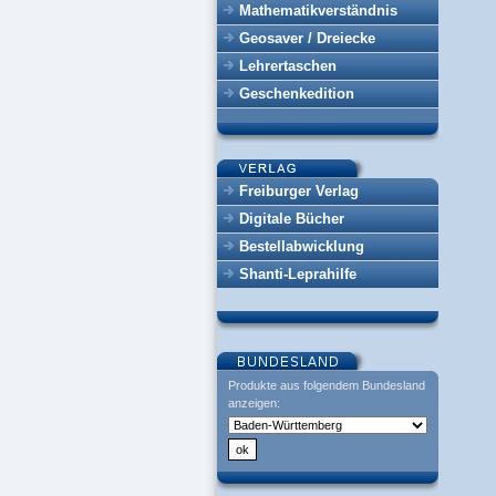
Mathematikverständnis
Geosaver / Dreiecke
Lehrertaschen
Geschenkedition
Freiburger Verlag
Digitale Bücher
Bestellabwicklung
Shanti-Leprahilfe
Produkte aus folgendem Bundesland
anzeigen: