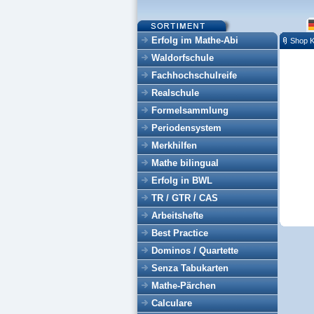
Erfolg im Mathe-Abi
Shop K
Waldorfschule
Fachhochschulreife
Realschule
Formelsammlung
Periodensystem
Merkhilfen
Mathe bilingual
Erfolg in BWL
TR / GTR / CAS
Arbeitshefte
Best Practice
Dominos / Quartette
Senza Tabukarten
Mathe-Pärchen
Calculare