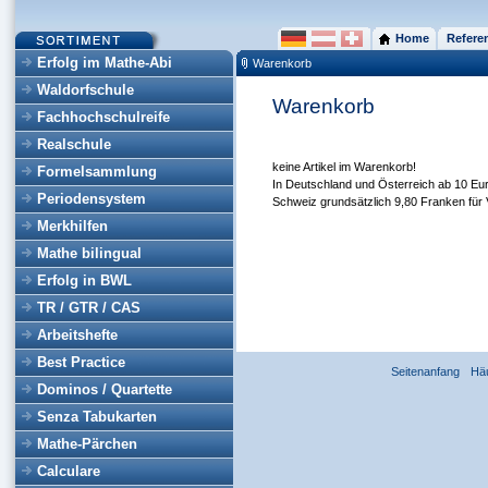
Home
Refere
Erfolg im Mathe-Abi
Warenkorb
Waldorfschule
Warenkorb
Fachhochschulreife
Realschule
keine Artikel im Warenkorb!
Formelsammlung
In Deutschland und Österreich ab 10 Eur
Periodensystem
Schweiz grundsätzlich 9,80 Franken für 
Merkhilfen
Mathe bilingual
Erfolg in BWL
TR / GTR / CAS
Arbeitshefte
Best Practice
Seitenanfang
Hä
Dominos / Quartette
Senza Tabukarten
Mathe-Pärchen
Calculare