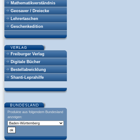
Mathematikverständnis
Geosaver / Dreiecke
Lehrertaschen
Geschenkedition
Freiburger Verlag
Digitale Bücher
Bestellabwicklung
Shanti-Leprahilfe
Produkte aus folgendem Bundesland
anzeigen: