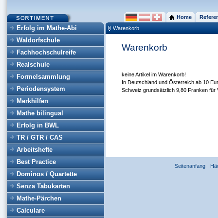
Home
Refere
Erfolg im Mathe-Abi
Warenkorb
Waldorfschule
Warenkorb
Fachhochschulreife
Realschule
keine Artikel im Warenkorb!
Formelsammlung
In Deutschland und Österreich ab 10 Eur
Periodensystem
Schweiz grundsätzlich 9,80 Franken für 
Merkhilfen
Mathe bilingual
Erfolg in BWL
TR / GTR / CAS
Arbeitshefte
Best Practice
Seitenanfang
Hä
Dominos / Quartette
Senza Tabukarten
Mathe-Pärchen
Calculare