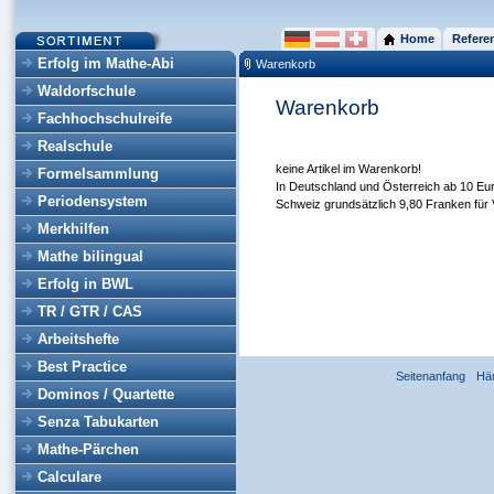
Home
Refere
Erfolg im Mathe-Abi
Warenkorb
Waldorfschule
Warenkorb
Fachhochschulreife
Realschule
keine Artikel im Warenkorb!
Formelsammlung
In Deutschland und Österreich ab 10 Eur
Periodensystem
Schweiz grundsätzlich 9,80 Franken für 
Merkhilfen
Mathe bilingual
Erfolg in BWL
TR / GTR / CAS
Arbeitshefte
Best Practice
Seitenanfang
Hä
Dominos / Quartette
Senza Tabukarten
Mathe-Pärchen
Calculare