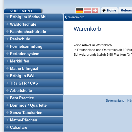
Home
Refere
Erfolg im Mathe-Abi
Warenkorb
Waldorfschule
Warenkorb
Fachhochschulreife
Realschule
keine Artikel im Warenkorb!
Formelsammlung
In Deutschland und Österreich ab 10 Eur
Periodensystem
Schweiz grundsätzlich 9,80 Franken für 
Merkhilfen
Mathe bilingual
Erfolg in BWL
TR / GTR / CAS
Arbeitshefte
Best Practice
Seitenanfang
Hä
Dominos / Quartette
Senza Tabukarten
Mathe-Pärchen
Calculare