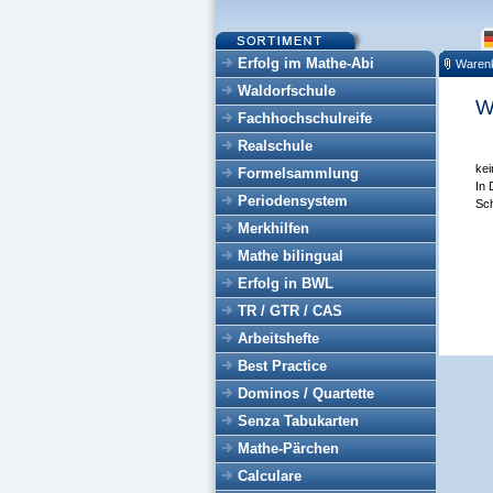
Erfolg im Mathe-Abi
Waren
Waldorfschule
W
Fachhochschulreife
Realschule
kei
Formelsammlung
In 
Periodensystem
Sch
Merkhilfen
Mathe bilingual
Erfolg in BWL
TR / GTR / CAS
Arbeitshefte
Best Practice
Dominos / Quartette
Senza Tabukarten
Mathe-Pärchen
Calculare