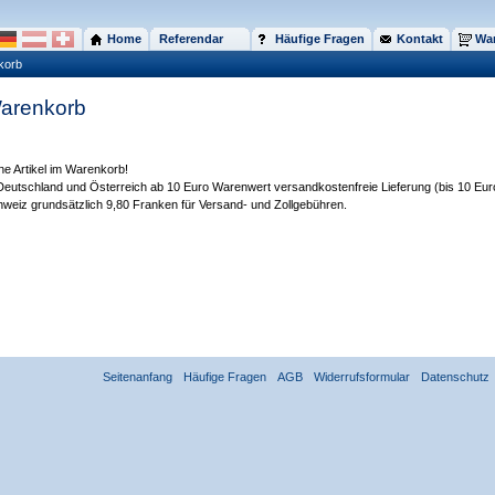
Home
Referendar
Häufige Fragen
Kontakt
War
korb
arenkorb
ne Artikel im Warenkorb!
Deutschland und Österreich ab 10 Euro Warenwert versandkostenfreie Lieferung (bis 10 Eur
weiz grundsätzlich 9,80 Franken für Versand- und Zollgebühren.
Seitenanfang
Häufige Fragen
AGB
Widerrufsformular
Datenschutz