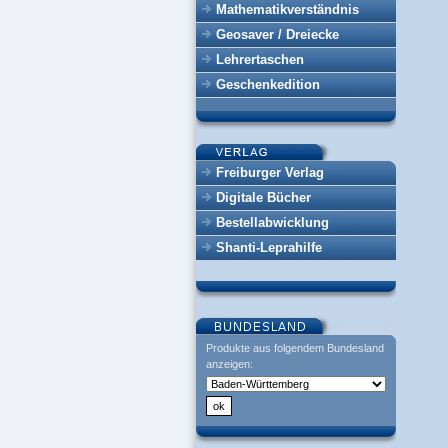
Mathematikverständnis
Geosaver / Dreiecke
Lehrertaschen
Geschenkedition
Freiburger Verlag
Digitale Bücher
Bestellabwicklung
Shanti-Leprahilfe
Produkte aus folgendem Bundesland
anzeigen: