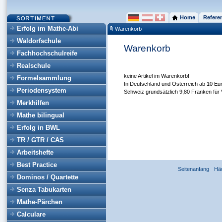
Home
Refere
Erfolg im Mathe-Abi
Warenkorb
Waldorfschule
Warenkorb
Fachhochschulreife
Realschule
keine Artikel im Warenkorb!
Formelsammlung
In Deutschland und Österreich ab 10 Eur
Periodensystem
Schweiz grundsätzlich 9,80 Franken für 
Merkhilfen
Mathe bilingual
Erfolg in BWL
TR / GTR / CAS
Arbeitshefte
Best Practice
Seitenanfang
Hä
Dominos / Quartette
Senza Tabukarten
Mathe-Pärchen
Calculare