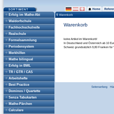
Home
Refere
Erfolg im Mathe-Abi
Warenkorb
Waldorfschule
Warenkorb
Fachhochschulreife
Realschule
keine Artikel im Warenkorb!
Formelsammlung
In Deutschland und Österreich ab 10 Eur
Periodensystem
Schweiz grundsätzlich 9,80 Franken für 
Merkhilfen
Mathe bilingual
Erfolg in BWL
TR / GTR / CAS
Arbeitshefte
Best Practice
Seitenanfang
Hä
Dominos / Quartette
Senza Tabukarten
Mathe-Pärchen
Calculare