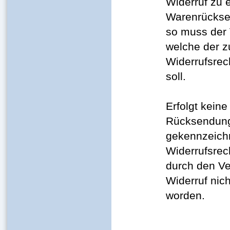
Widerruf zu 
Warenrückse
so muss der 
welche der 
Widerrufsrec
soll.
Erfolgt kein
Rücksendung 
gekennzeichn
Widerrufsrec
durch den Ve
Widerruf nic
worden.