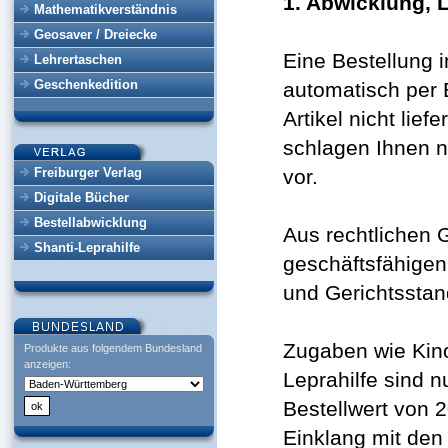
1. Abwicklung, 
Mathematikverständnis
Geosaver / Dreiecke
Ei
ne Bestellung 
Lehrertaschen
Geschenkedition
automatisch per 
Artikel nicht lief
schlagen Ihnen n
Freiburger Verlag
vor.
Digitale Bücher
Bestellabwicklung
Aus rechtlichen 
Shanti-Leprahilfe
geschäftsfähige
und Gerichtsstand
Zugaben wie Kin
Produkte aus folgendem Bundesland
anzeigen:
Leprahilfe sind 
Bestellwert von 2
Einklang mit den