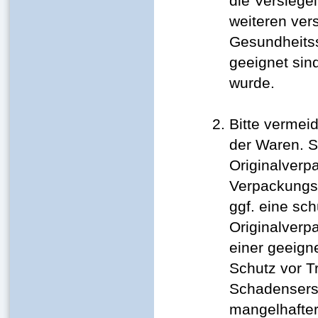
die Versiege
weiteren ver
Gesundheitss
geeignet sin
wurde.
Bitte vermei
der Waren. S
Originalverp
Verpackungsb
ggf. eine s
Originalverp
einer geeign
Schutz vor 
Schadensers
mangelhafte