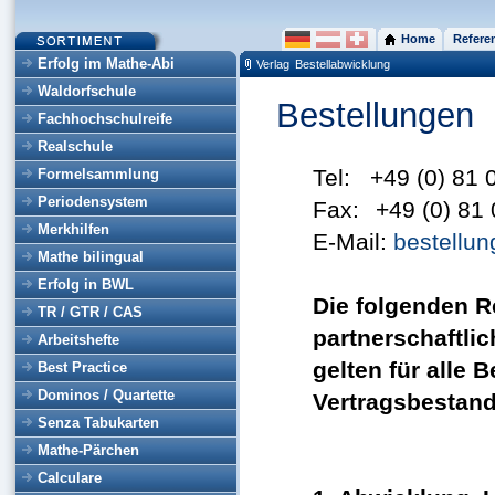
Home
Refere
Erfolg im Mathe-Abi
Verlag
Bestellabwicklung
Waldorfschule
Bestellungen
Fachhochschulreife
Realschule
Tel:
+49 (0) 81 
Formelsammlung
Periodensystem
Fax:
+49 (0) 81 
Merkhilfen
E-Mail:
bestellu
Mathe bilingual
Erfolg in BWL
Die folgenden R
TR / GTR / CAS
partnerschaftli
Arbeitshefte
gelten für alle
Best Practice
Dominos / Quartette
Vertragsbestandt
Senza Tabukarten
Mathe-Pärchen
Calculare