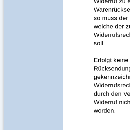
Widerruf zu 
Warenrückse
so muss der 
welche der 
Widerrufsrec
soll.
Erfolgt kein
Rücksendung 
gekennzeichn
Widerrufsrec
durch den Ve
Widerruf nic
worden.