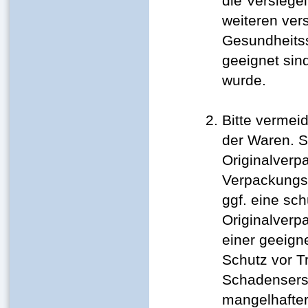
die Versiege
weiteren ver
Gesundheitss
geeignet sin
wurde.
Bitte vermei
der Waren. S
Originalverp
Verpackungsb
ggf. eine s
Originalverp
einer geeign
Schutz vor 
Schadensers
mangelhafte