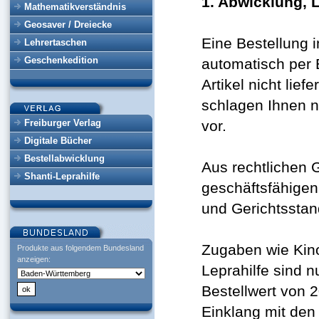
1. Abwicklung, 
Mathematikverständnis
Geosaver / Dreiecke
Ei
ne Bestellung 
Lehrertaschen
Geschenkedition
automatisch per 
Artikel nicht lief
schlagen Ihnen n
Freiburger Verlag
vor.
Digitale Bücher
Bestellabwicklung
Aus rechtlichen 
Shanti-Leprahilfe
geschäftsfähige
und Gerichtsstand
Zugaben wie Kin
Produkte aus folgendem Bundesland
anzeigen:
Leprahilfe sind 
Bestellwert von 2
Einklang mit den