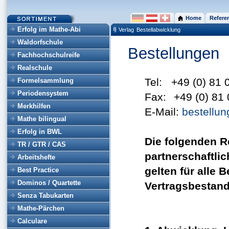
Home
Refere
Erfolg im Mathe-Abi
Verlag
Bestellabwicklung
Waldorfschule
Bestellungen
Fachhochschulreife
Realschule
Tel:
+49 (0) 81 
Formelsammlung
Periodensystem
Fax:
+49 (0) 81 
Merkhilfen
E-Mail:
bestellu
Mathe bilingual
Erfolg in BWL
Die folgenden R
TR / GTR / CAS
partnerschaftli
Arbeitshefte
gelten für alle
Best Practice
Dominos / Quartette
Vertragsbestandt
Senza Tabukarten
Mathe-Pärchen
Calculare