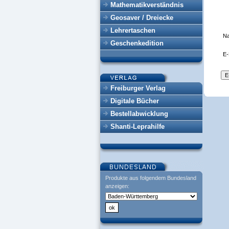
Mathematikverständnis
Geosaver / Dreiecke
Lehrertaschen
N
Geschenkedition
E-
Freiburger Verlag
Digitale Bücher
Bestellabwicklung
Shanti-Leprahilfe
Produkte aus folgendem Bundesland
anzeigen: