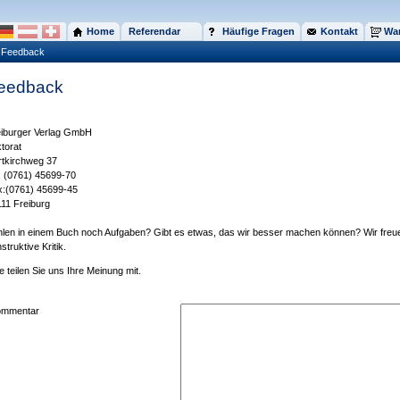
Home
Referendar
Häufige Fragen
Kontakt
War
Feedback
eedback
eiburger Verlag GmbH
torat
tkirchweg 37
: (0761) 45699-70
x:(0761) 45699-45
11 Freiburg
len in einem Buch noch Aufgaben? Gibt es etwas, das wir besser machen können? Wir freu
struktive Kritik.
te teilen Sie uns Ihre Meinung mit.
ommentar