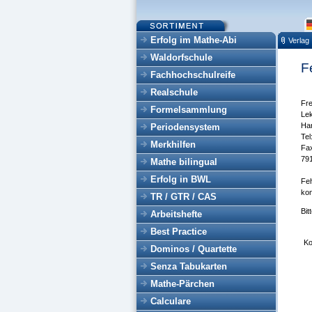
Erfolg im Mathe-Abi
Verlag
Waldorfschule
F
Fachhochschulreife
Realschule
Fr
Formelsammlung
Lek
Har
Periodensystem
Tel
Merkhilfen
Fa
791
Mathe bilingual
Erfolg in BWL
Feh
kon
TR / GTR / CAS
Bit
Arbeitshefte
Best Practice
K
Dominos / Quartette
Senza Tabukarten
Mathe-Pärchen
Calculare