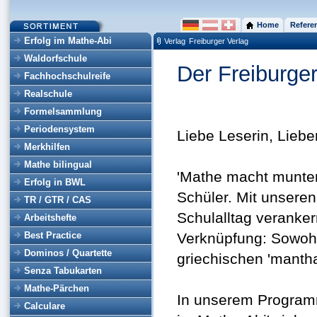
Home
Refere
Erfolg im Mathe-Abi
Verlag
Freiburger Verlag
Waldorfschule
Der Freiburger
Fachhochschulreife
Realschule
Formelsammlung
Periodensystem
Liebe Leserin, Liebe
Merkhilfen
Mathe bilingual
'Mathe macht munter'
Erfolg in BWL
Schüler. Mit unseren
TR / GTR / CAS
Schulalltag veranker
Arbeitshefte
Best Practice
Verknüpfung: Sowohl 
Dominos / Quartette
griechischen 'manthan
Senza Tabukarten
Mathe-Pärchen
In unserem Programm
Calculare