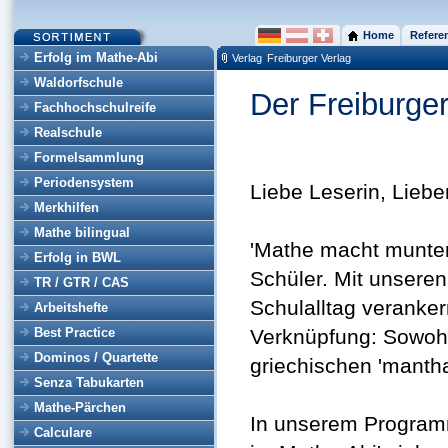
Home
Refere
Erfolg im Mathe-Abi
Verlag
Freiburger Verlag
Waldorfschule
Der Freiburger
Fachhochschulreife
Realschule
Formelsammlung
Periodensystem
Liebe Leserin, Liebe
Merkhilfen
Mathe bilingual
'Mathe macht munter'
Erfolg in BWL
Schüler. Mit unseren
TR / GTR / CAS
Schulalltag veranker
Arbeitshefte
Best Practice
Verknüpfung: Sowohl 
Dominos / Quartette
griechischen 'manthan
Senza Tabukarten
Mathe-Pärchen
In unserem Programm
Calculare