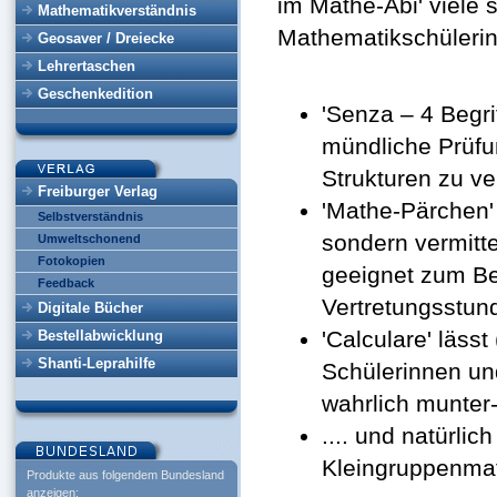
im Mathe-Abi' viele 
Mathematikverständnis
Mathematikschülerin
Geosaver / Dreiecke
Lehrertaschen
Geschenkedition
'Senza – 4 Begrif
mündliche Prüfu
Strukturen zu ve
Freiburger Verlag
'Mathe-Pärchen' 
Selbstverständnis
sondern vermitt
Umweltschonend
Fotokopien
geeignet zum Beg
Feedback
Vertretungsstund
Digitale Bücher
'Calculare' läss
Bestellabwicklung
Shanti-Leprahilfe
Schülerinnen u
wahrlich munte
.... und natürli
Kleingruppenmat
Produkte aus folgendem Bundesland
anzeigen: