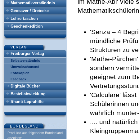
im Mathe-Abi' viele 
Mathematikverständnis
Mathematikschülerin
Geosaver / Dreiecke
Lehrertaschen
Geschenkedition
'Senza – 4 Begrif
mündliche Prüfu
Strukturen zu ve
Freiburger Verlag
'Mathe-Pärchen' 
Selbstverständnis
sondern vermitt
Umweltschonend
Fotokopien
geeignet zum Beg
Feedback
Vertretungsstund
Digitale Bücher
'Calculare' läss
Bestellabwicklung
Shanti-Leprahilfe
Schülerinnen u
wahrlich munte
.... und natürli
Kleingruppenmat
Produkte aus folgendem Bundesland
anzeigen: