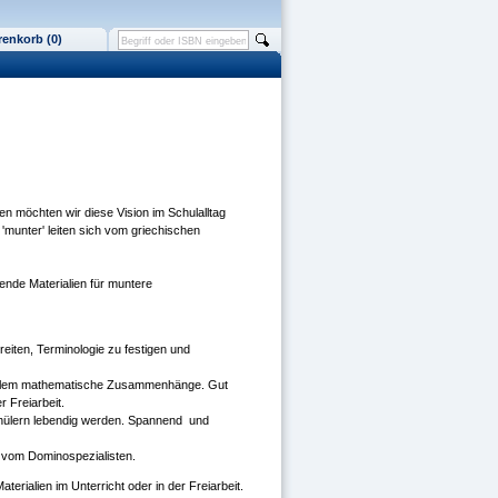
enkorb (0)
ien möchten wir diese Vision im Schulalltag
'munter' leiten sich vom griechischen
ende Materialien für muntere
reiten, Terminologie zu festigen und
or allem mathematische Zusammenhänge. Gut
 Freiarbeit.
Schülern lebendig werden. Spannend und
l vom Dominospezialisten.
terialien im Unterricht oder in der Freiarbeit.