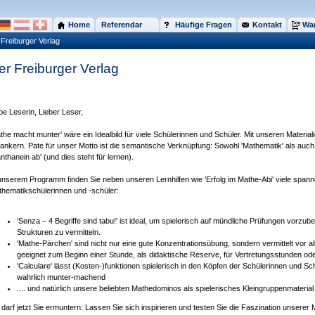
Home
Referendar
Häufige Fragen
Kontakt
War
Freiburger Verlag
er Freiburger Verlag
be Leserin, Lieber Leser,
the macht munter' wäre ein Idealbild für viele Schülerinnen und Schüler. Mit unseren Material
ankern. Pate für unser Motto ist die semantische Verknüpfung: Sowohl 'Mathematik' als auch 
nthanein ab' (und dies steht für lernen).
unserem Programm finden Sie neben unseren Lernhilfen wie 'Erfolg im Mathe-Abi' viele spann
hematikschülerinnen und -schüler:
'Senza – 4 Begriffe sind tabu!' ist ideal, um spielerisch auf mündliche Prüfungen vorzube
Strukturen zu vermitteln.
'Mathe-Pärchen' sind nicht nur eine gute Konzentrationsübung, sondern vermittelt v
geeignet zum Beginn einer Stunde, als didaktische Reserve, für Vertretungsstunden oder
'Calculare' lässt (Kosten-)funktionen spielerisch in den Köpfen der Schülerinnen und 
wahrlich munter-machend
.... und natürlich unsere beliebten Mathedominos als spielerisches Kleingruppenmateria
 darf jetzt Sie ermuntern: Lassen Sie sich inspirieren und testen Sie die Faszination unserer Ma