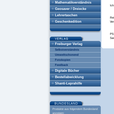
Mathematikverständnis
Ich
Geosaver / Dreiecke
Lehrertaschen
Rei
Geschenkedition
Ver
PS:
Sam
Freiburger Verlag
Selbstverständnis
Umweltschonend
Fotokopien
Feedback
Digitale Bücher
Bestellabwicklung
Shanti-Leprahilfe
Produkte aus folgendem Bundesland
anzeigen: