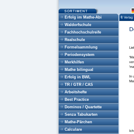
Erfolg im Mathe-Abi
Verlag
Waldorfschule
D
Fachhochschulreife
Realschule
Formelsammlung
Lie
Periodensystem
'Ma
Merkhilfen
ver
'ma
Mathe bilingual
In 
Erfolg in BWL
Mat
TR / GTR / CAS
Arbeitshefte
Best Practice
Dominos / Quartette
Senza Tabukarten
Mathe-Pärchen
Calculare
Ich