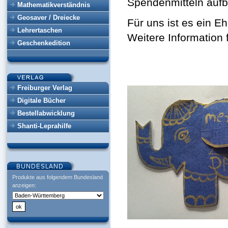
Spendenmitteln aufb
Mathematikverständnis
Geosaver / Dreiecke
Für uns ist es ein E
Lehrertaschen
Weitere Information 
Geschenkedition
Freiburger Verlag
Digitale Bücher
Bestellabwicklung
Shanti-Leprahilfe
Produkte aus folgendem Bundesland
anzeigen: