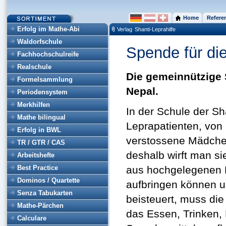
Home
Refere
Erfolg im Mathe-Abi
Verlag
Shanti-Leprahilfe
Waldorfschule
Spende für die
Fachhochschulreife
Realschule
Die gemeinnützige S
Formelsammlung
Nepal.
Periodensystem
Merkhilfen
In der Schule der Sh
Mathe bilingual
Leprapatienten, von
Erfolg in BWL
verstossene Mädchen
TR / GTR / CAS
deshalb wirft man si
Arbeitshefte
Best Practice
aus hochgelegenen Be
Dominos / Quartette
aufbringen können un
Senza Tabukarten
beisteuert, muss die
Mathe-Pärchen
das Essen, Trinken,
Calculare