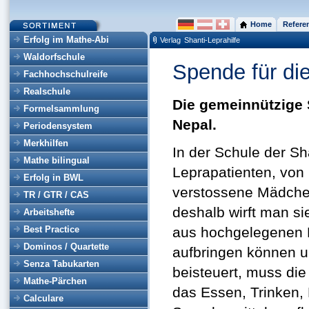
Home
Refere
Erfolg im Mathe-Abi
Verlag
Shanti-Leprahilfe
Waldorfschule
Spende für die
Fachhochschulreife
Realschule
Die gemeinnützige S
Formelsammlung
Nepal.
Periodensystem
Merkhilfen
In der Schule der Sh
Mathe bilingual
Leprapatienten, von
Erfolg in BWL
verstossene Mädchen
TR / GTR / CAS
deshalb wirft man si
Arbeitshefte
Best Practice
aus hochgelegenen Be
Dominos / Quartette
aufbringen können un
Senza Tabukarten
beisteuert, muss die
Mathe-Pärchen
das Essen, Trinken,
Calculare