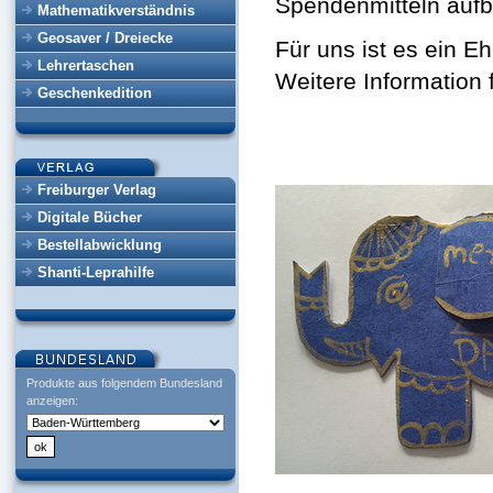
Spendenmitteln aufb
Mathematikverständnis
Geosaver / Dreiecke
Für uns ist es ein E
Lehrertaschen
Weitere Information 
Geschenkedition
Freiburger Verlag
Digitale Bücher
Bestellabwicklung
Shanti-Leprahilfe
Produkte aus folgendem Bundesland
anzeigen: