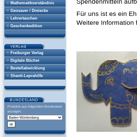
Spendenmitteln aufb
Mathematikverständnis
Geosaver / Dreiecke
Für uns ist es ein E
Lehrertaschen
Weitere Information 
Geschenkedition
Freiburger Verlag
Digitale Bücher
Bestellabwicklung
Shanti-Leprahilfe
Produkte aus folgendem Bundesland
anzeigen: