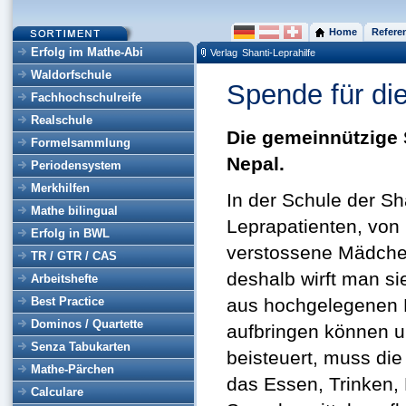
Home
Refere
Erfolg im Mathe-Abi
Verlag
Shanti-Leprahilfe
Waldorfschule
Spende für die
Fachhochschulreife
Realschule
Die gemeinnützige S
Formelsammlung
Nepal.
Periodensystem
Merkhilfen
In der Schule der Sh
Mathe bilingual
Leprapatienten, von
Erfolg in BWL
verstossene Mädchen
TR / GTR / CAS
deshalb wirft man si
Arbeitshefte
Best Practice
aus hochgelegenen Be
Dominos / Quartette
aufbringen können un
Senza Tabukarten
beisteuert, muss die
Mathe-Pärchen
das Essen, Trinken,
Calculare