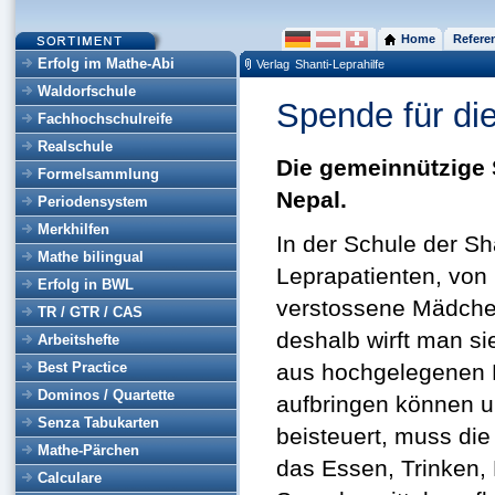
Home
Refere
Erfolg im Mathe-Abi
Verlag
Shanti-Leprahilfe
Waldorfschule
Spende für die
Fachhochschulreife
Realschule
Die gemeinnützige S
Formelsammlung
Nepal.
Periodensystem
Merkhilfen
In der Schule der Sh
Mathe bilingual
Leprapatienten, von
Erfolg in BWL
verstossene Mädchen
TR / GTR / CAS
deshalb wirft man si
Arbeitshefte
Best Practice
aus hochgelegenen Be
Dominos / Quartette
aufbringen können un
Senza Tabukarten
beisteuert, muss die
Mathe-Pärchen
das Essen, Trinken,
Calculare