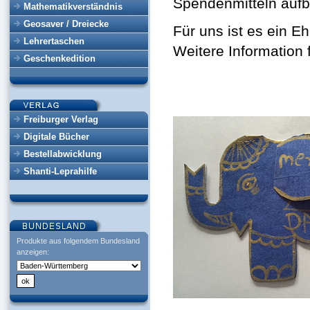
Spendenmitteln aufb
Mathematikverständnis
Geosaver / Dreiecke
Für uns ist es ein E
Lehrertaschen
Weitere Information 
Geschenkedition
Freiburger Verlag
Digitale Bücher
Bestellabwicklung
Shanti-Leprahilfe
Produkte aus folgendem Bundesland
anzeigen: