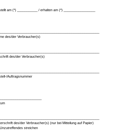
tellt am (*) ___________ / erhalten am (*) _________________
______________________________________________________
me des/der Verbraucher(s)
______________________________________________________
chrift des/der Verbraucher(s)
______________________________________________________
tell-/Auftragsnummer
_______________________
tum
______________________________________________________
erschrift des/der Verbraucher(s) (nur bei Mitteilung auf Papier)
 Unzutreffendes streichen