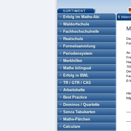
Erfolg im Mathe-Abi
Widerr
Waldorfschule
M
Fachhochschulreife
Realschule
Das
For
Formelsammlung
An
Periodensystem
Fr
Merkhilfen
Har
791
Mathe bilingual
De
Erfolg in BWL
Fa
E-M
TR / GTR / CAS
Arbeitshefte
Hie
Best Practice
fol
Dominos / Quartette
__
Senza Tabukarten
Mathe-Pärchen
__
Calculare