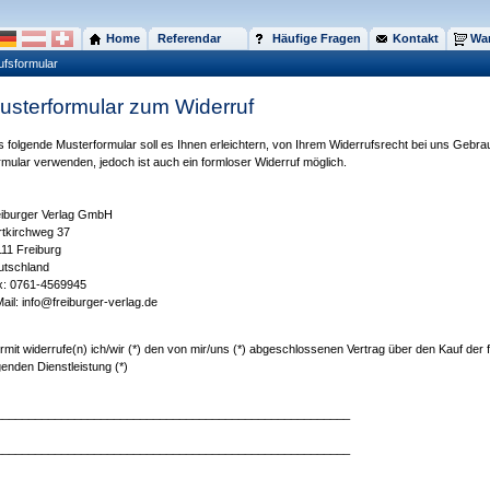
Home
Referendar
Häufige Fragen
Kontakt
War
ufsformular
usterformular zum Widerruf
 folgende Musterformular soll es Ihnen erleichtern, von Ihrem Widerrufsrecht bei uns Geb
mular verwenden, jedoch ist auch ein formloser Widerruf möglich.
eiburger Verlag GmbH
tkirchweg 37
11 Freiburg
utschland
x: 0761-4569945
ail: info@freiburger-verlag.de
rmit widerrufe(n) ich/wir (*) den von mir/uns (*) abgeschlossenen Vertrag über den Kauf der
genden Dienstleistung (*)
______________________________________________________
______________________________________________________