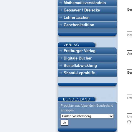
Mathematikverständnis
Bes
Geosaver / Dreiecke
Lehrertaschen
Geschenkedition
__
Na
__
Freiburger Verlag
Ans
Digitale Bücher
Bestellabwicklung
__
Shanti-Leprahilfe
Bes
__
Da
Produkte aus folgendem Bundesland
anzeigen:
__
Unt
(*)