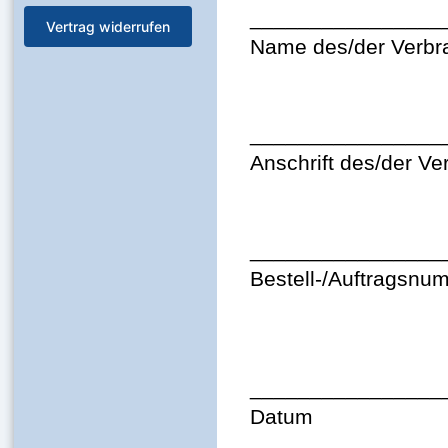
________________
Vertrag widerrufen
Name des/der Verbr
________________
Anschrift des/der Ve
________________
Bestell-/Auftragsnu
________________
Datum