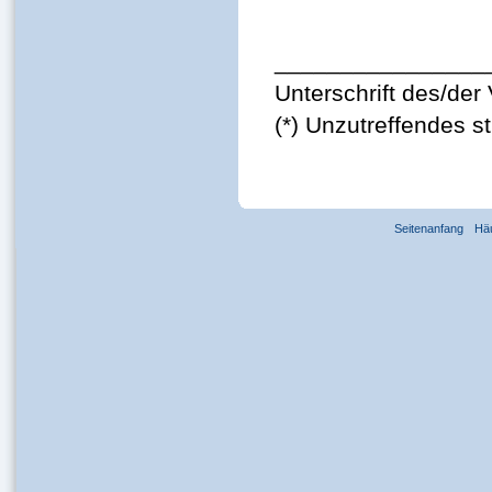
________________
Unterschrift des/der 
(*) Unzutreffendes s
Seitenanfang
Hä