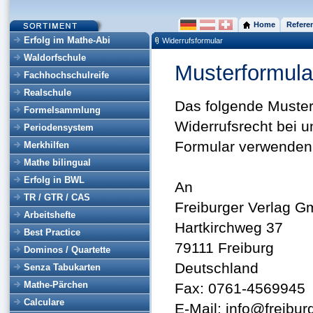
Home
Refere
Erfolg im Mathe-Abi
Widerrufsformular
Waldorfschule
Musterformula
Fachhochschulreife
Realschule
Das folgende Musterf
Formelsammlung
Widerrufsrecht bei 
Periodensystem
Formular verwenden, 
Merkhilfen
Mathe bilingual
Erfolg in BWL
An
TR / GTR / CAS
Freiburger Verlag 
Arbeitshefte
Hartkirchweg 37
Best Practice
79111 Freiburg
Dominos / Quartette
Deutschland
Senza Tabukarten
Mathe-Pärchen
Fax: 0761-4569945
Calculare
E-Mail: info@freibur