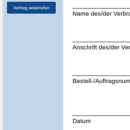
________________
Vertrag widerrufen
Name des/der Verbr
________________
Anschrift des/der Ve
________________
Bestell-/Auftragsnu
________________
Datum