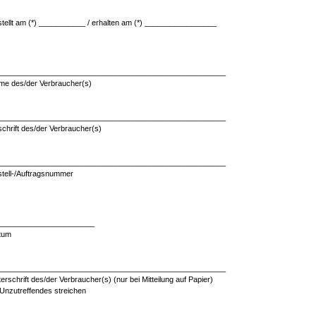
tellt am (*) ___________ / erhalten am (*) _________________
______________________________________________________
me des/der Verbraucher(s)
______________________________________________________
chrift des/der Verbraucher(s)
______________________________________________________
tell-/Auftragsnummer
_______________________
tum
______________________________________________________
erschrift des/der Verbraucher(s) (nur bei Mitteilung auf Papier)
 Unzutreffendes streichen