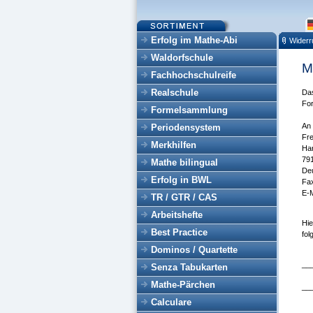
Erfolg im Mathe-Abi
Widerr
Waldorfschule
M
Fachhochschulreife
Realschule
Das
For
Formelsammlung
An
Periodensystem
Fr
Merkhilfen
Har
791
Mathe bilingual
De
Erfolg in BWL
Fa
E-M
TR / GTR / CAS
Arbeitshefte
Hie
Best Practice
fol
Dominos / Quartette
__
Senza Tabukarten
Mathe-Pärchen
__
Calculare