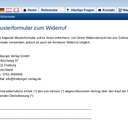
Home
Referendar
Häufige Fragen
Kontakt
War
ufsformular
usterformular zum Widerruf
 folgende Musterformular soll es Ihnen erleichtern, von Ihrem Widerrufsrecht bei uns Geb
mular verwenden, jedoch ist auch ein formloser Widerruf möglich.
eiburger Verlag GmbH
tkirchweg 37
11 Freiburg
utschland
x: 0761-4569945
ail: info@freiburger-verlag.de
rmit widerrufe(n) ich/wir (*) den von mir/uns (*) abgeschlossenen Vertrag über den Kauf der
genden Dienstleistung (*)
______________________________________________________
______________________________________________________