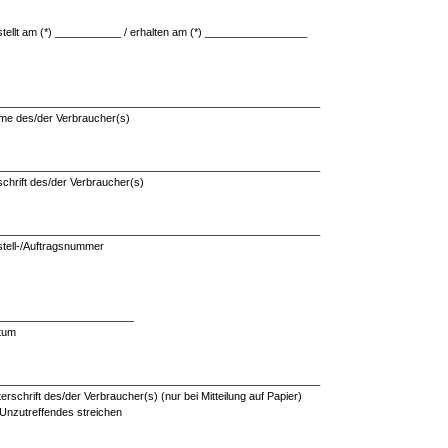
tellt am (*) ___________ / erhalten am (*) _________________
______________________________________________________
me des/der Verbraucher(s)
______________________________________________________
chrift des/der Verbraucher(s)
______________________________________________________
tell-/Auftragsnummer
_______________________
tum
______________________________________________________
erschrift des/der Verbraucher(s) (nur bei Mitteilung auf Papier)
 Unzutreffendes streichen