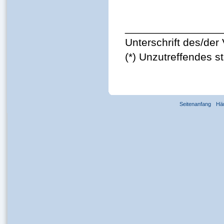
________________
Unterschrift des/der 
(*) Unzutreffendes s
Seitenanfang
Hä