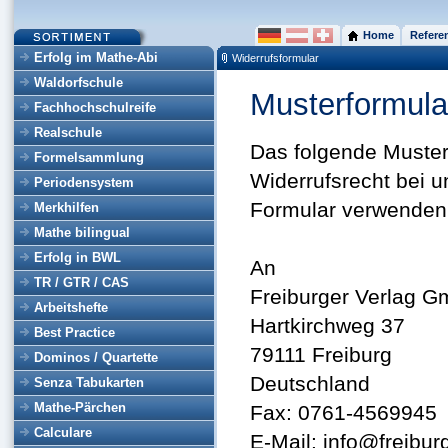
Home
Refere
Erfolg im Mathe-Abi
Widerrufsformular
Waldorfschule
Musterformula
Fachhochschulreife
Realschule
Das folgende Musterf
Formelsammlung
Widerrufsrecht bei 
Periodensystem
Formular verwenden, 
Merkhilfen
Mathe bilingual
Erfolg in BWL
An
TR / GTR / CAS
Freiburger Verlag 
Arbeitshefte
Hartkirchweg 37
Best Practice
79111 Freiburg
Dominos / Quartette
Deutschland
Senza Tabukarten
Mathe-Pärchen
Fax: 0761-4569945
Calculare
E-Mail: info@freibur