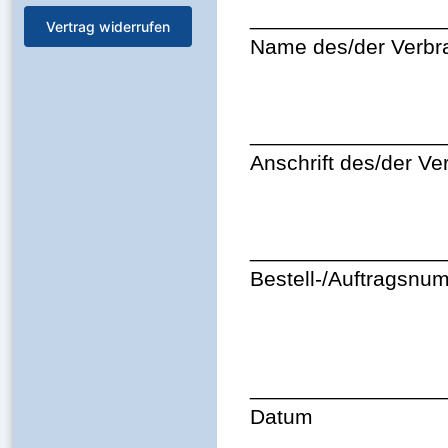
________________
Vertrag widerrufen
Name des/der Verbr
________________
Anschrift des/der Ve
________________
Bestell-/Auftragsnu
________________
Datum