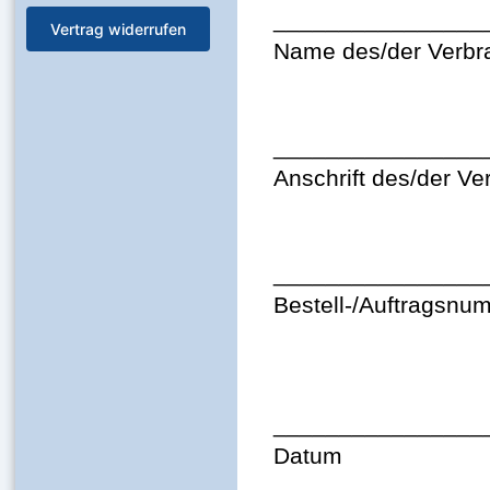
________________
Vertrag widerrufen
Name des/der Verbr
________________
Anschrift des/der Ve
________________
Bestell-/Auftragsnu
________________
Datum