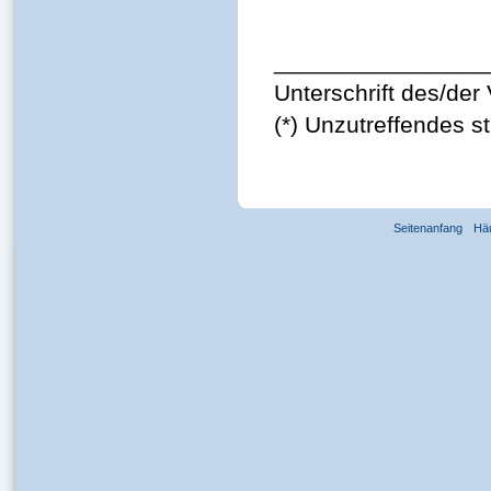
________________
Unterschrift des/der 
(*) Unzutreffendes s
Seitenanfang
Hä