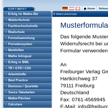
Home
Refere
Erfolg im Mathe-Abi
Widerrufsformular
Waldorfschule
Musterformula
Fachhochschulreife
Realschule
Das folgende Musterf
Formelsammlung
Widerrufsrecht bei 
Periodensystem
Formular verwenden, 
Merkhilfen
Mathe bilingual
Erfolg in BWL
An
TR / GTR / CAS
Freiburger Verlag 
Arbeitshefte
Hartkirchweg 37
Best Practice
79111 Freiburg
Dominos / Quartette
Deutschland
Senza Tabukarten
Mathe-Pärchen
Fax: 0761-4569945
Calculare
E-Mail: info@freibur