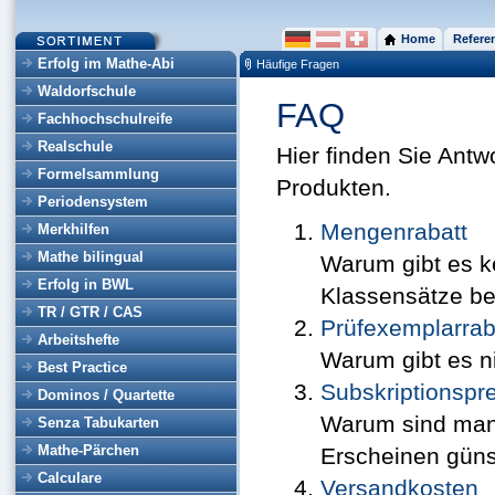
Home
Refere
Erfolg im Mathe-Abi
Häufige Fragen
Waldorfschule
FAQ
Fachhochschulreife
Realschule
Hier finden Sie Antw
Formelsammlung
Produkten.
Periodensystem
Mengenrabatt
Merkhilfen
Mathe bilingual
Warum gibt es 
Erfolg in BWL
Klassensätze bes
TR / GTR / CAS
Prüfexemplarrab
Arbeitshefte
Warum gibt es n
Best Practice
Subskriptionspre
Dominos / Quartette
Warum sind man
Senza Tabukarten
Mathe-Pärchen
Erscheinen güns
Calculare
Versandkosten