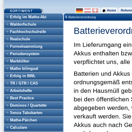
Home
Refere
Erfolg im Mathe-Abi
Batterieverordnung
Waldorfschule
Batterieveror
Fachhochschulreife
Realschule
Im Lieferumgang ein
Formelsammlung
Akkus enthalten bzw.
Periodensystem
verpflichtet uns, al
Merkhilfen
Mathe bilingual
Batterien und Akkus
Erfolg in BWL
ordnungsgemäß entso
TR / GTR / CAS
in den Hausmüll gebe
Arbeitshefte
Best Practice
bei den öffentliche
Dominos / Quartette
abgegeben werden, w
Senza Tabukarten
verkauft werden. Sie
Mathe-Pärchen
Akkus auch nach Geb
Calculare