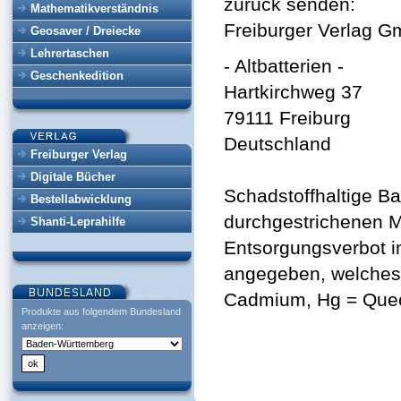
zurück senden:
Mathematikverständnis
Freiburger Verlag 
Geosaver / Dreiecke
Lehrertaschen
- Altbatterien -
Geschenkedition
Hartkirchweg 37
79111 Freiburg
Deutschland
Freiburger Verlag
Digitale Bücher
Schadstoffhaltige B
Bestellabwicklung
durchgestrichenen M
Shanti-Leprahilfe
Entsorgungsverbot i
angegeben, welches 
Cadmium, Hg = Queck
Produkte aus folgendem Bundesland
anzeigen: